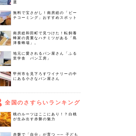
選
無料で宝さがし！南房総の「ビー
チコーミング」おすすめスポット
南房総和田町で見つけた！転飼養
蜂家の貴重なハチミツがある「島
津養蜂場」。
地元に愛されるパン屋さん「ふる
里学舎 パン工房」
甲州市を見下ろすワイナリーの中
にある小さなパン屋さん
全国のさすらいランキング
桃のルーツはここにあり！？白桃
が生み出す赤磐の魅力
赤磐で「自分」が育つ ── 子ども