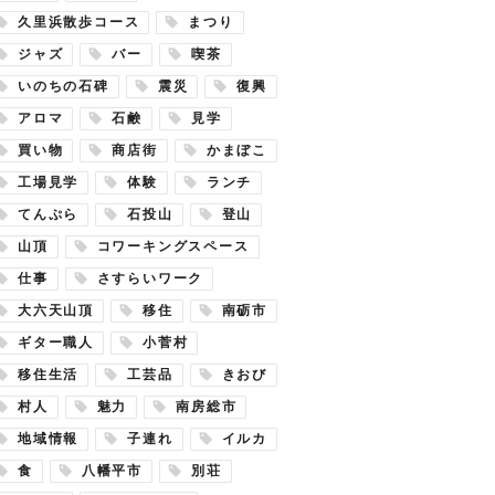
久里浜散歩コース
まつり
ジャズ
バー
喫茶
いのちの石碑
震災
復興
アロマ
石鹸
見学
買い物
商店街
かまぼこ
工場見学
体験
ランチ
てんぷら
石投山
登山
山頂
コワーキングスペース
仕事
さすらいワーク
大六天山頂
移住
南砺市
ギター職人
小菅村
移住生活
工芸品
きおび
村人
魅力
南房総市
地域情報
子連れ
イルカ
食
八幡平市
別荘