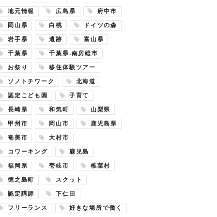
地元情報
広島県
府中市
岡山県
白桃
ドイツの森
岩手県
遺跡
富山県
千葉県
千葉県.南房総市
お祭り
移住体験ツアー
ソノトチワーク
北海道
認定こども園
子育て
長崎県
和気町
山梨県
甲州市
岡山市
鹿児島県
奄美市
大村市
コワーキング
鹿児島
福岡県
壱岐市
椎葉村
徳之島町
スクット
認定講師
下仁田
フリーランス
好きな場所で働く