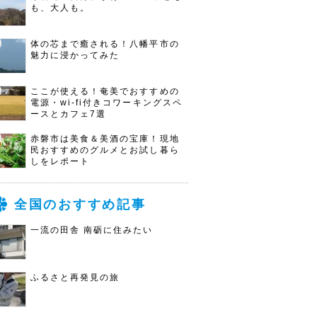
も、大人も。
体の芯まで癒される！八幡平市の
魅力に浸かってみた
ここが使える！奄美でおすすめの
電源・wi-fi付きコワーキングスペ
ースとカフェ7選
赤磐市は美食＆美酒の宝庫！現地
民おすすめのグルメとお試し暮ら
しをレポート
全国のおすすめ記事
一流の田舎 南砺に住みたい
ふるさと再発見の旅