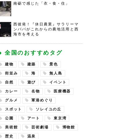
南砺で感じた「衣・食・住」
西彼発！『休日農業』サラリーマ
ンパパがこれからの農地活用と西
海市を考える
全国のおすすめタグ
建物
建築
景色
街並み
海
無人島
自然
遊び
イベント
カレー
名物
医療機器
グルメ
軍港めぐり
スポット
ソレイユの丘
公園
アート
東京湾
美術館
芸術劇場
博物館
歴史
温泉