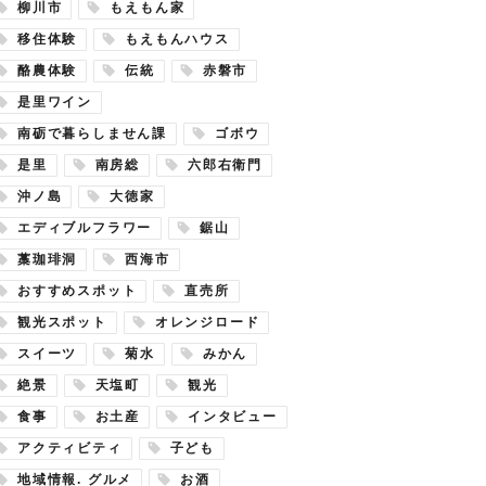
柳川市
もえもん家
移住体験
もえもんハウス
酪農体験
伝統
赤磐市
是里ワイン
南砺で暮らしません課
ゴボウ
是里
南房総
六郎右衛門
沖ノ島
大徳家
エディブルフラワー
鋸山
藁珈琲洞
西海市
おすすめスポット
直売所
観光スポット
オレンジロード
スイーツ
菊水
みかん
絶景
天塩町
観光
食事
お土産
インタビュー
アクティビティ
子ども
地域情報. グルメ
お酒