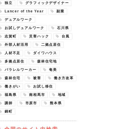
独立
グラフィックデザイナー
Lancer of the Year
副業
デュアルワーク
お試しデュアルワーク
石川県
志賀町
災害ハック
台風
外部人材活用
二拠点居住
人材不足
ダイワハウス
多拠点居住
森林住宅地
パラレルワーカー
奄美
森林住宅
被害
働き方改革
働きがい
お試し移住
福島県
南相馬市
地域
講師
市原市
熊本県
錦町