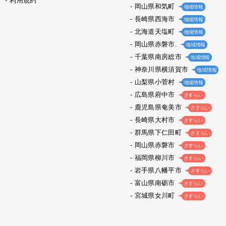
利用規約
岡山県和気町
地域情報
長崎県西海市
地域情報
北海道天塩町
地域情報
岡山県赤磐市.
地域情報
千葉県南房総市
地域情報
神奈川県横須賀市
地域情報
山梨県小菅村
地域情報
広島県府中市
さすらい
鹿児島県奄美市
さすらい
長崎県大村市
さすらい
群馬県下仁田町
さすらい
岡山県赤磐市
さすらい
福岡県柳川市
さすらい
岩手県八幡平市
さすらい
富山県南砺市
さすらい
宮城県女川町
さすらい