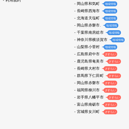
利用規約
岡山県和気町
地域情報
長崎県西海市
地域情報
北海道天塩町
地域情報
岡山県赤磐市.
地域情報
千葉県南房総市
地域情報
神奈川県横須賀市
地域情報
山梨県小菅村
地域情報
広島県府中市
さすらい
鹿児島県奄美市
さすらい
長崎県大村市
さすらい
群馬県下仁田町
さすらい
岡山県赤磐市
さすらい
福岡県柳川市
さすらい
岩手県八幡平市
さすらい
富山県南砺市
さすらい
宮城県女川町
さすらい