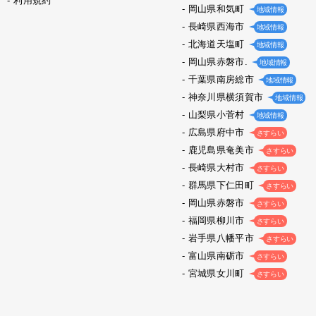
利用規約
岡山県和気町
地域情報
長崎県西海市
地域情報
北海道天塩町
地域情報
岡山県赤磐市.
地域情報
千葉県南房総市
地域情報
神奈川県横須賀市
地域情報
山梨県小菅村
地域情報
広島県府中市
さすらい
鹿児島県奄美市
さすらい
長崎県大村市
さすらい
群馬県下仁田町
さすらい
岡山県赤磐市
さすらい
福岡県柳川市
さすらい
岩手県八幡平市
さすらい
富山県南砺市
さすらい
宮城県女川町
さすらい