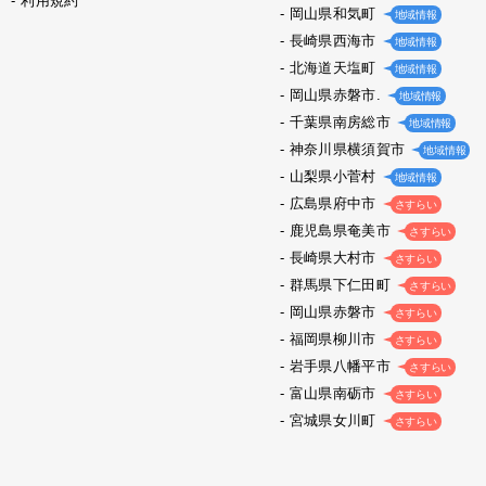
利用規約
岡山県和気町
地域情報
長崎県西海市
地域情報
北海道天塩町
地域情報
岡山県赤磐市.
地域情報
千葉県南房総市
地域情報
神奈川県横須賀市
地域情報
山梨県小菅村
地域情報
広島県府中市
さすらい
鹿児島県奄美市
さすらい
長崎県大村市
さすらい
群馬県下仁田町
さすらい
岡山県赤磐市
さすらい
福岡県柳川市
さすらい
岩手県八幡平市
さすらい
富山県南砺市
さすらい
宮城県女川町
さすらい