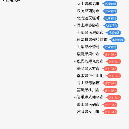
利用規約
岡山県和気町
地域情報
長崎県西海市
地域情報
北海道天塩町
地域情報
岡山県赤磐市.
地域情報
千葉県南房総市
地域情報
神奈川県横須賀市
地域情報
山梨県小菅村
地域情報
広島県府中市
さすらい
鹿児島県奄美市
さすらい
長崎県大村市
さすらい
群馬県下仁田町
さすらい
岡山県赤磐市
さすらい
福岡県柳川市
さすらい
岩手県八幡平市
さすらい
富山県南砺市
さすらい
宮城県女川町
さすらい