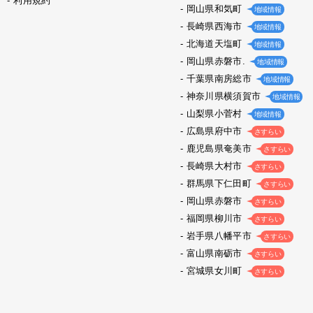
利用規約
岡山県和気町
地域情報
長崎県西海市
地域情報
北海道天塩町
地域情報
岡山県赤磐市.
地域情報
千葉県南房総市
地域情報
神奈川県横須賀市
地域情報
山梨県小菅村
地域情報
広島県府中市
さすらい
鹿児島県奄美市
さすらい
長崎県大村市
さすらい
群馬県下仁田町
さすらい
岡山県赤磐市
さすらい
福岡県柳川市
さすらい
岩手県八幡平市
さすらい
富山県南砺市
さすらい
宮城県女川町
さすらい