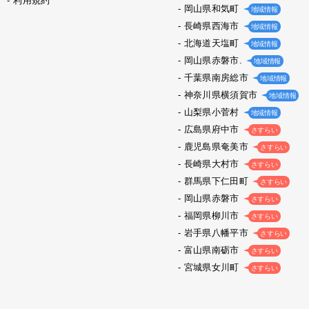
利用規約
岡山県和気町
地域情報
長崎県西海市
地域情報
北海道天塩町
地域情報
岡山県赤磐市.
地域情報
千葉県南房総市
地域情報
神奈川県横須賀市
地域情報
山梨県小菅村
地域情報
広島県府中市
さすらい
鹿児島県奄美市
さすらい
長崎県大村市
さすらい
群馬県下仁田町
さすらい
岡山県赤磐市
さすらい
福岡県柳川市
さすらい
岩手県八幡平市
さすらい
富山県南砺市
さすらい
宮城県女川町
さすらい