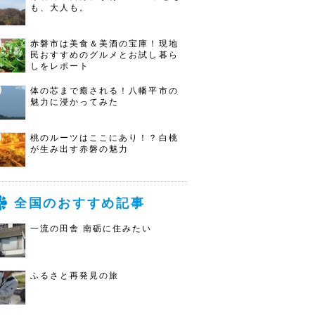
も、大人も。
赤磐市は美食＆美酒の宝庫！現地
民おすすめのグルメとお試し暮ら
しをレポート
体の芯まで癒される！八幡平市の
魅力に浸かってみた
桃のルーツはここにあり！？白桃
が生み出す赤磐の魅力
全国のおすすめ記事
一流の田舎 南砺に住みたい
ふるさと再発見の旅