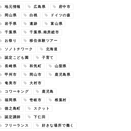
地元情報
広島県
府中市
岡山県
白桃
ドイツの森
岩手県
遺跡
富山県
千葉県
千葉県.南房総市
お祭り
移住体験ツアー
ソノトチワーク
北海道
認定こども園
子育て
長崎県
和気町
山梨県
甲州市
岡山市
鹿児島県
奄美市
大村市
コワーキング
鹿児島
福岡県
壱岐市
椎葉村
徳之島町
スクット
認定講師
下仁田
フリーランス
好きな場所で働く