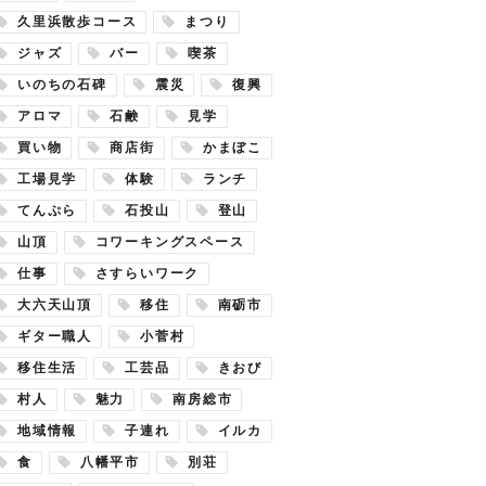
久里浜散歩コース
まつり
ジャズ
バー
喫茶
いのちの石碑
震災
復興
アロマ
石鹸
見学
買い物
商店街
かまぼこ
工場見学
体験
ランチ
てんぷら
石投山
登山
山頂
コワーキングスペース
仕事
さすらいワーク
大六天山頂
移住
南砺市
ギター職人
小菅村
移住生活
工芸品
きおび
村人
魅力
南房総市
地域情報
子連れ
イルカ
食
八幡平市
別荘