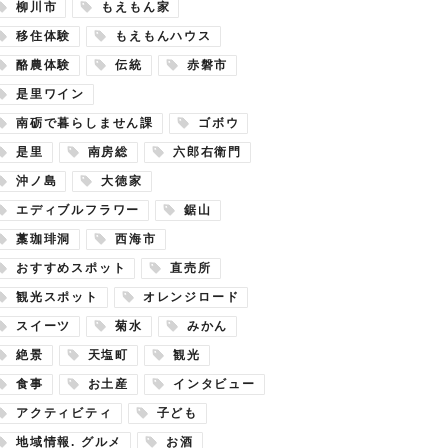
柳川市
もえもん家
移住体験
もえもんハウス
酪農体験
伝統
赤磐市
是里ワイン
南砺で暮らしません課
ゴボウ
是里
南房総
六郎右衛門
沖ノ島
大徳家
エディブルフラワー
鋸山
藁珈琲洞
西海市
おすすめスポット
直売所
観光スポット
オレンジロード
スイーツ
菊水
みかん
絶景
天塩町
観光
食事
お土産
インタビュー
アクティビティ
子ども
地域情報. グルメ
お酒