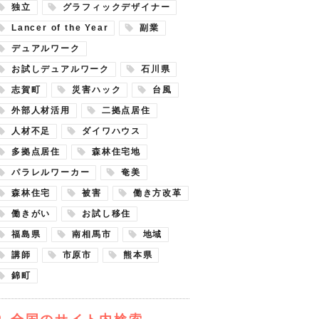
独立
グラフィックデザイナー
Lancer of the Year
副業
デュアルワーク
お試しデュアルワーク
石川県
志賀町
災害ハック
台風
外部人材活用
二拠点居住
人材不足
ダイワハウス
多拠点居住
森林住宅地
パラレルワーカー
奄美
森林住宅
被害
働き方改革
働きがい
お試し移住
福島県
南相馬市
地域
講師
市原市
熊本県
錦町