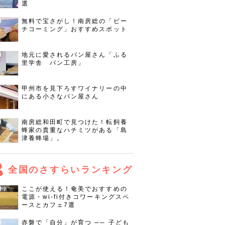
選
無料で宝さがし！南房総の「ビー
チコーミング」おすすめスポット
地元に愛されるパン屋さん「ふる
里学舎 パン工房」
甲州市を見下ろすワイナリーの中
にある小さなパン屋さん
南房総和田町で見つけた！転飼養
蜂家の貴重なハチミツがある「島
津養蜂場」。
全国のさすらいランキング
ここが使える！奄美でおすすめの
電源・wi-fi付きコワーキングスペ
ースとカフェ7選
赤磐で「自分」が育つ ── 子ども