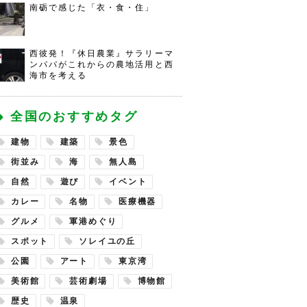
南砺で感じた「衣・食・住」
西彼発！『休日農業』サラリーマ
ンパパがこれからの農地活用と西
海市を考える
全国のおすすめタグ
建物
建築
景色
街並み
海
無人島
自然
遊び
イベント
カレー
名物
医療機器
グルメ
軍港めぐり
スポット
ソレイユの丘
公園
アート
東京湾
美術館
芸術劇場
博物館
歴史
温泉