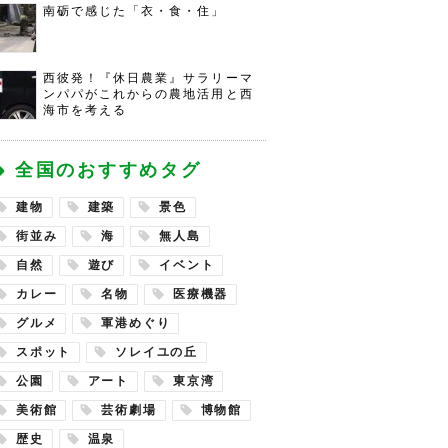
南砺で感じた「衣・食・住」
西彼発！『休日農業』サラリーマ
ンパパがこれからの農地活用と西
海市を考える
全国のおすすめタグ
建物
建築
景色
街並み
海
無人島
自然
遊び
イベント
カレー
名物
医療機器
グルメ
軍港めぐり
スポット
ソレイユの丘
公園
アート
東京湾
美術館
芸術劇場
博物館
歴史
温泉