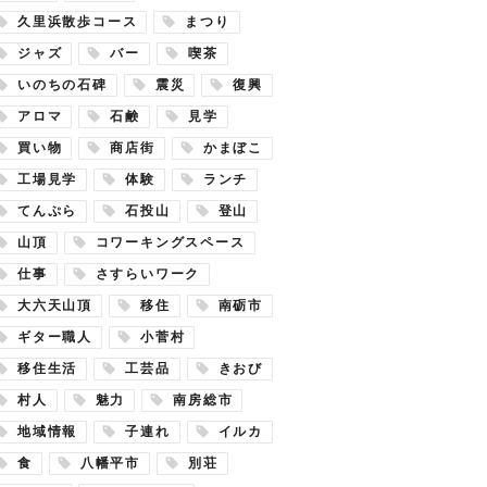
久里浜散歩コース
まつり
ジャズ
バー
喫茶
いのちの石碑
震災
復興
アロマ
石鹸
見学
買い物
商店街
かまぼこ
工場見学
体験
ランチ
てんぷら
石投山
登山
山頂
コワーキングスペース
仕事
さすらいワーク
大六天山頂
移住
南砺市
ギター職人
小菅村
移住生活
工芸品
きおび
村人
魅力
南房総市
地域情報
子連れ
イルカ
食
八幡平市
別荘