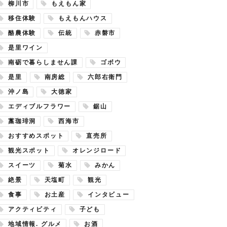
柳川市
もえもん家
移住体験
もえもんハウス
酪農体験
伝統
赤磐市
是里ワイン
南砺で暮らしません課
ゴボウ
是里
南房総
六郎右衛門
沖ノ島
大徳家
エディブルフラワー
鋸山
藁珈琲洞
西海市
おすすめスポット
直売所
観光スポット
オレンジロード
スイーツ
菊水
みかん
絶景
天塩町
観光
食事
お土産
インタビュー
アクティビティ
子ども
地域情報. グルメ
お酒