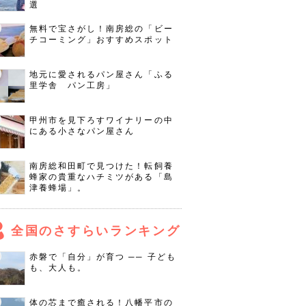
選
無料で宝さがし！南房総の「ビー
チコーミング」おすすめスポット
地元に愛されるパン屋さん「ふる
里学舎 パン工房」
甲州市を見下ろすワイナリーの中
にある小さなパン屋さん
南房総和田町で見つけた！転飼養
蜂家の貴重なハチミツがある「島
津養蜂場」。
全国のさすらいランキング
赤磐で「自分」が育つ ── 子ども
も、大人も。
体の芯まで癒される！八幡平市の