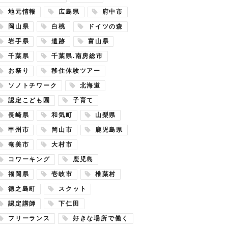
地元情報
広島県
府中市
岡山県
白桃
ドイツの森
岩手県
遺跡
富山県
千葉県
千葉県.南房総市
お祭り
移住体験ツアー
ソノトチワーク
北海道
認定こども園
子育て
長崎県
和気町
山梨県
甲州市
岡山市
鹿児島県
奄美市
大村市
コワーキング
鹿児島
福岡県
壱岐市
椎葉村
徳之島町
スクット
認定講師
下仁田
フリーランス
好きな場所で働く