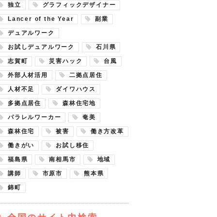
独立
グラフィックデザイナー
Lancer of the Year
副業
デュアルワーク
お試しデュアルワーク
石川県
志賀町
災害ハック
台風
外部人材活用
二拠点居住
人材不足
ダイワハウス
多拠点居住
森林住宅地
パラレルワーカー
奄美
森林住宅
被害
働き方改革
働きがい
お試し移住
福島県
南相馬市
地域
講師
市原市
熊本県
錦町