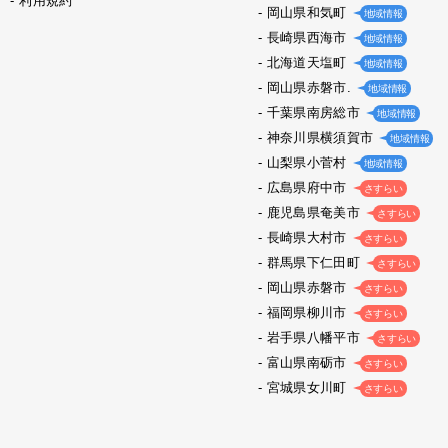
利用規約
岡山県和気町
地域情報
長崎県西海市
地域情報
北海道天塩町
地域情報
岡山県赤磐市.
地域情報
千葉県南房総市
地域情報
神奈川県横須賀市
地域情報
山梨県小菅村
地域情報
広島県府中市
さすらい
鹿児島県奄美市
さすらい
長崎県大村市
さすらい
群馬県下仁田町
さすらい
岡山県赤磐市
さすらい
福岡県柳川市
さすらい
岩手県八幡平市
さすらい
富山県南砺市
さすらい
宮城県女川町
さすらい