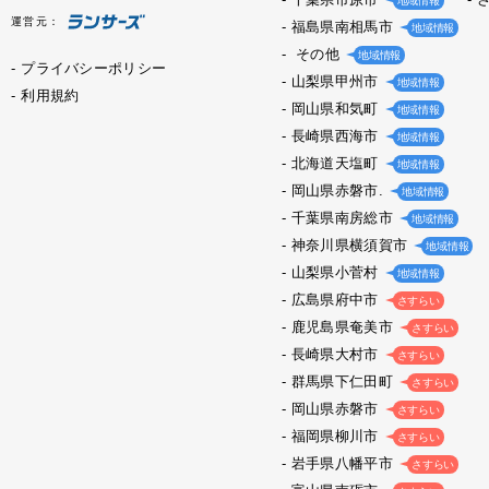
地域情報
運営元：
福島県南相馬市
地域情報
その他
地域情報
プライバシーポリシー
山梨県甲州市
地域情報
利用規約
岡山県和気町
地域情報
長崎県西海市
地域情報
北海道天塩町
地域情報
岡山県赤磐市.
地域情報
千葉県南房総市
地域情報
神奈川県横須賀市
地域情報
山梨県小菅村
地域情報
広島県府中市
さすらい
鹿児島県奄美市
さすらい
長崎県大村市
さすらい
群馬県下仁田町
さすらい
岡山県赤磐市
さすらい
福岡県柳川市
さすらい
岩手県八幡平市
さすらい