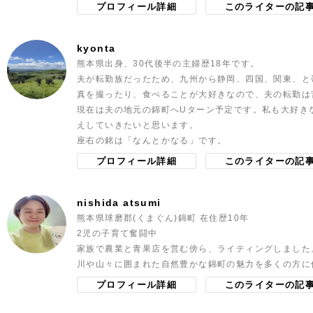
プロフィール詳細
このライターの記
kyonta
熊本県出身、30代後半の主婦歴18年です。
夫が転勤族だったため、九州から静岡、四国、関東、と
真を撮ったり、食べることが大好きなので、夫の転勤は
現在は夫の地元の錦町へUターン予定です。私も大好き
えしていきたいと思います。
座右の銘は「なんとかなる」です。
プロフィール詳細
このライターの記
nishida atsumi
熊本県球磨郡(くまぐん)錦町 在住歴10年
2児の子育て奮闘中
家族で農業と青果店を営む傍ら、ライティングしました
川や山々に囲まれた自然豊かな錦町の魅力を多くの方に
プロフィール詳細
このライターの記