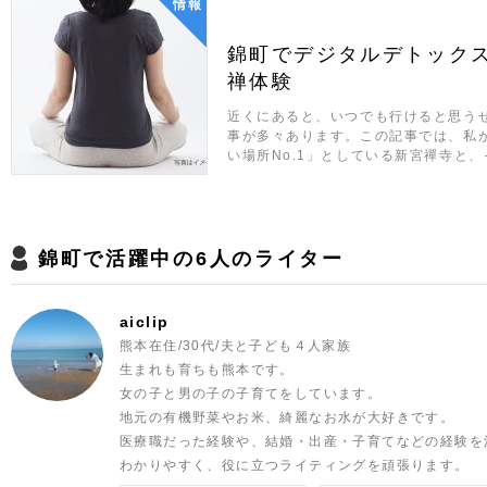
情報
錦町でデジタルデトックス
禅体験
近くにあると、いつでも行けると思う
事が多々あります。この記事では、私
い場所No.1」としている新宮禪寺と
錦町で活躍中の6人のライター
aiclip
熊本在住/30代/夫と子ども４人家族
生まれも育ちも熊本です。
女の子と男の子の子育てをしています。
地元の有機野菜やお米、綺麗なお水が大好きです。
医療職だった経験や、結婚・出産・子育てなどの経験を
わかりやすく、役に立つライティングを頑張ります。