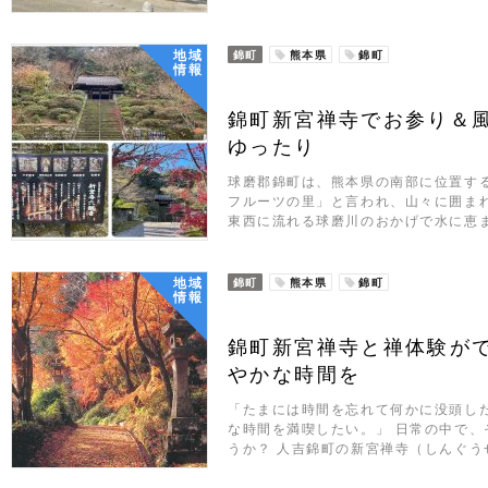
地域
錦町
熊本県
錦町
情報
錦町新宮禅寺でお参り＆
ゆったり
球磨郡錦町は、熊本県の南部に位置する
フルーツの里」と言われ、山々に囲ま
東西に流れる球磨川のおかげで水に恵
地域
錦町
熊本県
錦町
情報
錦町新宮禅寺と禅体験が
やかな時間を
「たまには時間を忘れて何かに没頭し
な時間を満喫したい。」 日常の中で
うか？ 人吉錦町の新宮禅寺（しんぐう