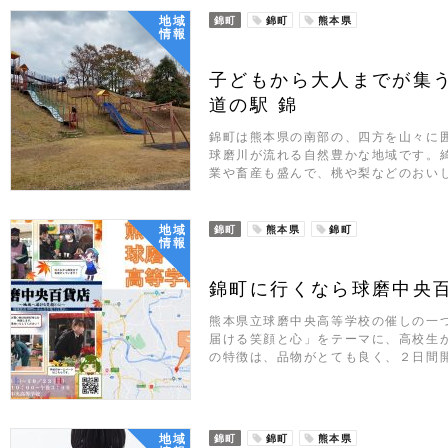
地域
錦町
錦町
熊本県
情報
子どもから大人までが集
道の駅 錦
錦町は熊本県の南部の、四方を山々に
球磨川が流れる自然豊かな地域です。
業や畜産も盛んで、桃や梨などのおい
地域
錦町
熊本県
錦町
情報
錦町に行くなら球磨中央
熊本県立球磨中央高等学校の催しの一
届ける笑顔と心」をテーマに、高校生
の特徴は、品物がとても良く、２日間
地域
錦町
錦町
熊本県