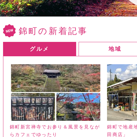
錦町の新着記事
グルメ
地域
錦町新宮禅寺でお参り＆風景を見なが
錦町で地産
らカフェでゆったり
田商店」