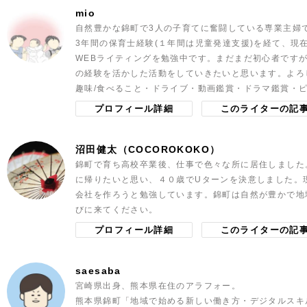
mio
自然豊かな錦町で3人の子育てに奮闘している専業主婦
3年間の保育士経験(１年間は児童発達支援)を経て、現
WEBライティングを勉強中です。まだまだ初心者です
の経験を活かした活動をしていきたいと思います。よろ
趣味/食べること・ドライブ・動画鑑賞・ドラマ鑑賞・
プロフィール詳細
このライターの記
沼田健太（COCOROKOKO）
錦町で育ち高校卒業後、仕事で色々な所に居住しました
に帰りたいと思い、４０歳でUターンを決意しました。
会社を作ろうと勉強しています。錦町は自然が豊かで地
びに来てください。
プロフィール詳細
このライターの記
saesaba
宮崎県出身、熊本県在住のアラフォー。
熊本県錦町「地域で始める新しい働き方・デジタルスキ