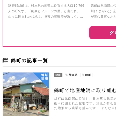
球磨郡錦町は、熊本県の南部に位置する人口10,766
錦町は県南部に
人の町です。「剣豪とフルーツの里」と言われ、
川(くまがわ)が
山々に囲まれた盆地は、昼夜の寒暖差が激しく、…
が育む豊富な水
グ
錦町の記事一覧
地域
錦町
熊本県
錦町
情報
錦町で地産地消に取り組
錦町は県南部に位置し、日本三大急流の
山々に囲まれた盆地です。清流が育む
た地形から農業も盛んです。 そんな自