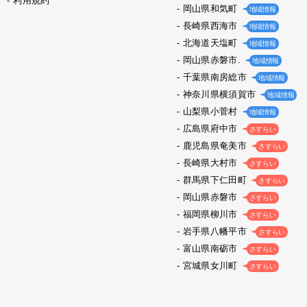
利用規約
岡山県和気町
地域情報
長崎県西海市
地域情報
北海道天塩町
地域情報
岡山県赤磐市.
地域情報
千葉県南房総市
地域情報
神奈川県横須賀市
地域情報
山梨県小菅村
地域情報
広島県府中市
さすらい
鹿児島県奄美市
さすらい
長崎県大村市
さすらい
群馬県下仁田町
さすらい
岡山県赤磐市
さすらい
福岡県柳川市
さすらい
岩手県八幡平市
さすらい
富山県南砺市
さすらい
宮城県女川町
さすらい