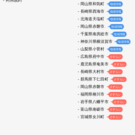
利用規約
岡山県和気町
地域情報
長崎県西海市
地域情報
北海道天塩町
地域情報
岡山県赤磐市.
地域情報
千葉県南房総市
地域情報
神奈川県横須賀市
地域情報
山梨県小菅村
地域情報
広島県府中市
さすらい
鹿児島県奄美市
さすらい
長崎県大村市
さすらい
群馬県下仁田町
さすらい
岡山県赤磐市
さすらい
福岡県柳川市
さすらい
岩手県八幡平市
さすらい
富山県南砺市
さすらい
宮城県女川町
さすらい