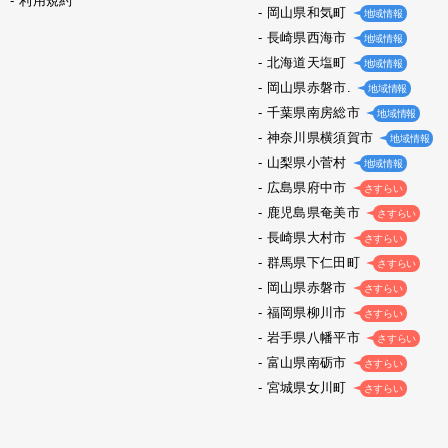
利用規約
岡山県和気町
地域情報
長崎県西海市
地域情報
北海道天塩町
地域情報
岡山県赤磐市.
地域情報
千葉県南房総市
地域情報
神奈川県横須賀市
地域情報
山梨県小菅村
地域情報
広島県府中市
さすらい
鹿児島県奄美市
さすらい
長崎県大村市
さすらい
群馬県下仁田町
さすらい
岡山県赤磐市
さすらい
福岡県柳川市
さすらい
岩手県八幡平市
さすらい
富山県南砺市
さすらい
宮城県女川町
さすらい