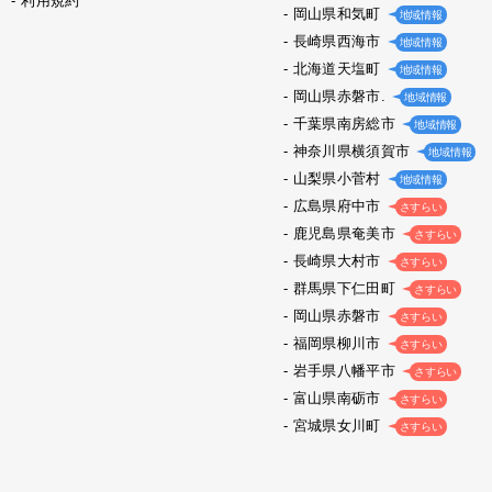
利用規約
岡山県和気町
地域情報
長崎県西海市
地域情報
北海道天塩町
地域情報
岡山県赤磐市.
地域情報
千葉県南房総市
地域情報
神奈川県横須賀市
地域情報
山梨県小菅村
地域情報
広島県府中市
さすらい
鹿児島県奄美市
さすらい
長崎県大村市
さすらい
群馬県下仁田町
さすらい
岡山県赤磐市
さすらい
福岡県柳川市
さすらい
岩手県八幡平市
さすらい
富山県南砺市
さすらい
宮城県女川町
さすらい