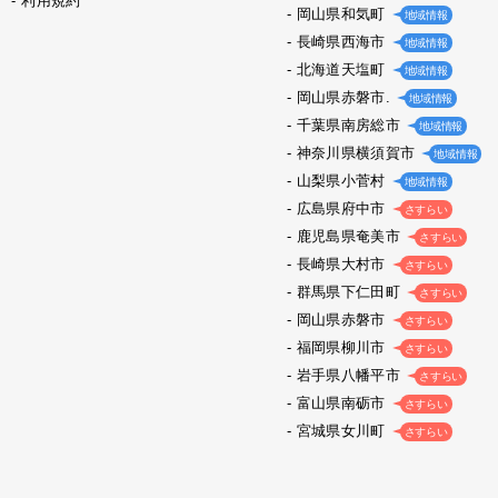
利用規約
岡山県和気町
地域情報
長崎県西海市
地域情報
北海道天塩町
地域情報
岡山県赤磐市.
地域情報
千葉県南房総市
地域情報
神奈川県横須賀市
地域情報
山梨県小菅村
地域情報
広島県府中市
さすらい
鹿児島県奄美市
さすらい
長崎県大村市
さすらい
群馬県下仁田町
さすらい
岡山県赤磐市
さすらい
福岡県柳川市
さすらい
岩手県八幡平市
さすらい
富山県南砺市
さすらい
宮城県女川町
さすらい