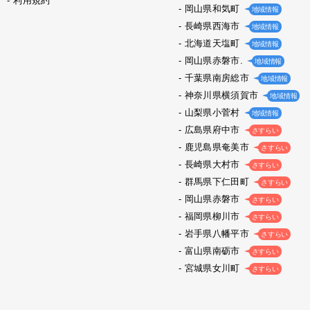
利用規約
岡山県和気町
地域情報
長崎県西海市
地域情報
北海道天塩町
地域情報
岡山県赤磐市.
地域情報
千葉県南房総市
地域情報
神奈川県横須賀市
地域情報
山梨県小菅村
地域情報
広島県府中市
さすらい
鹿児島県奄美市
さすらい
長崎県大村市
さすらい
群馬県下仁田町
さすらい
岡山県赤磐市
さすらい
福岡県柳川市
さすらい
岩手県八幡平市
さすらい
富山県南砺市
さすらい
宮城県女川町
さすらい