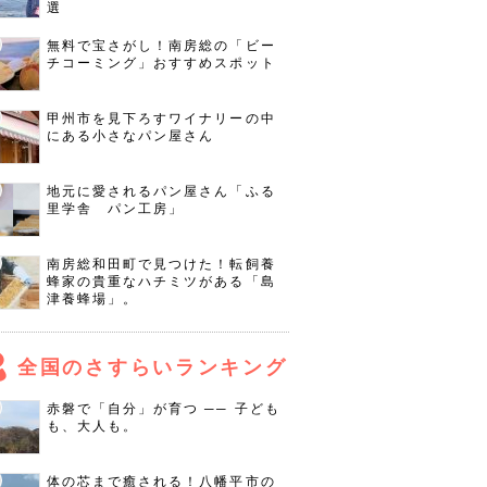
選
無料で宝さがし！南房総の「ビー
チコーミング」おすすめスポット
甲州市を見下ろすワイナリーの中
にある小さなパン屋さん
地元に愛されるパン屋さん「ふる
里学舎 パン工房」
南房総和田町で見つけた！転飼養
蜂家の貴重なハチミツがある「島
津養蜂場」。
全国のさすらいランキング
赤磐で「自分」が育つ ── 子ども
も、大人も。
体の芯まで癒される！八幡平市の