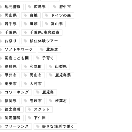
地元情報
広島県
府中市
岡山県
白桃
ドイツの森
岩手県
遺跡
富山県
千葉県
千葉県.南房総市
お祭り
移住体験ツアー
ソノトチワーク
北海道
認定こども園
子育て
長崎県
和気町
山梨県
甲州市
岡山市
鹿児島県
奄美市
大村市
コワーキング
鹿児島
福岡県
壱岐市
椎葉村
徳之島町
スクット
認定講師
下仁田
フリーランス
好きな場所で働く