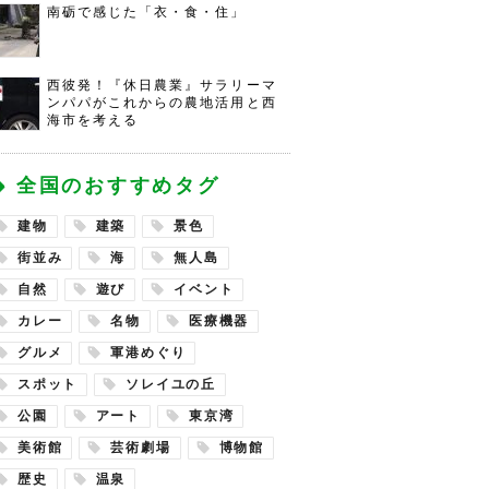
南砺で感じた「衣・食・住」
西彼発！『休日農業』サラリーマ
ンパパがこれからの農地活用と西
海市を考える
全国のおすすめタグ
建物
建築
景色
街並み
海
無人島
自然
遊び
イベント
カレー
名物
医療機器
グルメ
軍港めぐり
スポット
ソレイユの丘
公園
アート
東京湾
美術館
芸術劇場
博物館
歴史
温泉