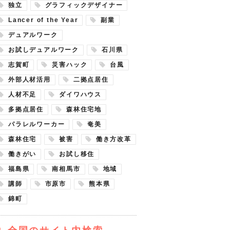
独立
グラフィックデザイナー
Lancer of the Year
副業
デュアルワーク
お試しデュアルワーク
石川県
志賀町
災害ハック
台風
外部人材活用
二拠点居住
人材不足
ダイワハウス
多拠点居住
森林住宅地
パラレルワーカー
奄美
森林住宅
被害
働き方改革
働きがい
お試し移住
福島県
南相馬市
地域
講師
市原市
熊本県
錦町