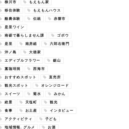
柳川市
もえもん家
移住体験
もえもんハウス
酪農体験
伝統
赤磐市
是里ワイン
南砺で暮らしません課
ゴボウ
是里
南房総
六郎右衛門
沖ノ島
大徳家
エディブルフラワー
鋸山
藁珈琲洞
西海市
おすすめスポット
直売所
観光スポット
オレンジロード
スイーツ
菊水
みかん
絶景
天塩町
観光
食事
お土産
インタビュー
アクティビティ
子ども
地域情報. グルメ
お酒