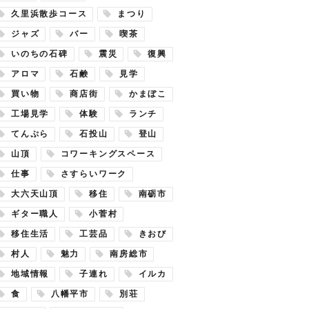
久里浜散歩コース
まつり
ジャズ
バー
喫茶
いのちの石碑
震災
復興
アロマ
石鹸
見学
買い物
商店街
かまぼこ
工場見学
体験
ランチ
てんぷら
石投山
登山
山頂
コワーキングスペース
仕事
さすらいワーク
大六天山頂
移住
南砺市
ギター職人
小菅村
移住生活
工芸品
きおび
村人
魅力
南房総市
地域情報
子連れ
イルカ
食
八幡平市
別荘