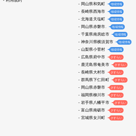
利用規約
岡山県和気町
地域情報
長崎県西海市
地域情報
北海道天塩町
地域情報
岡山県赤磐市.
地域情報
千葉県南房総市
地域情報
神奈川県横須賀市
地域情報
山梨県小菅村
地域情報
広島県府中市
さすらい
鹿児島県奄美市
さすらい
長崎県大村市
さすらい
群馬県下仁田町
さすらい
岡山県赤磐市
さすらい
福岡県柳川市
さすらい
岩手県八幡平市
さすらい
富山県南砺市
さすらい
宮城県女川町
さすらい