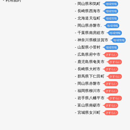
利用規約
岡山県和気町
地域情報
長崎県西海市
地域情報
北海道天塩町
地域情報
岡山県赤磐市.
地域情報
千葉県南房総市
地域情報
神奈川県横須賀市
地域情報
山梨県小菅村
地域情報
広島県府中市
さすらい
鹿児島県奄美市
さすらい
長崎県大村市
さすらい
群馬県下仁田町
さすらい
岡山県赤磐市
さすらい
福岡県柳川市
さすらい
岩手県八幡平市
さすらい
富山県南砺市
さすらい
宮城県女川町
さすらい