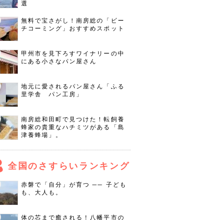
選
無料で宝さがし！南房総の「ビー
チコーミング」おすすめスポット
甲州市を見下ろすワイナリーの中
にある小さなパン屋さん
地元に愛されるパン屋さん「ふる
里学舎 パン工房」
南房総和田町で見つけた！転飼養
蜂家の貴重なハチミツがある「島
津養蜂場」。
全国のさすらいランキング
赤磐で「自分」が育つ ── 子ども
も、大人も。
体の芯まで癒される！八幡平市の