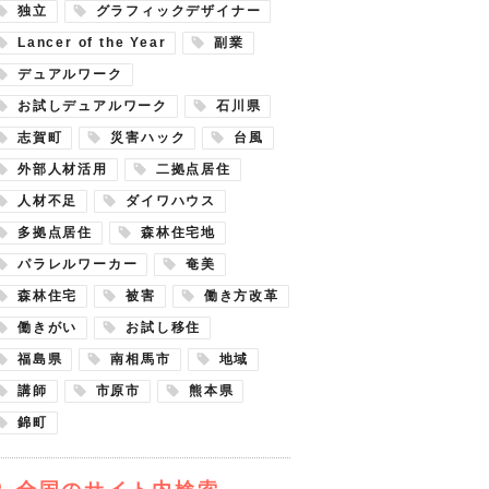
独立
グラフィックデザイナー
Lancer of the Year
副業
デュアルワーク
お試しデュアルワーク
石川県
志賀町
災害ハック
台風
外部人材活用
二拠点居住
人材不足
ダイワハウス
多拠点居住
森林住宅地
パラレルワーカー
奄美
森林住宅
被害
働き方改革
働きがい
お試し移住
福島県
南相馬市
地域
講師
市原市
熊本県
錦町