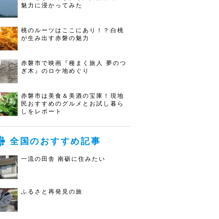
魅力に浸かってみた
桃のルーツはここにあり！？白桃
が生み出す赤磐の魅力
赤磐市で映画『種まく旅人 夢のつ
ぎ木』のロケ地めぐり
赤磐市は美食＆美酒の宝庫！現地
民おすすめのグルメとお試し暮ら
しをレポート
全国のおすすめ記事
一流の田舎 南砺に住みたい
ふるさと再発見の旅