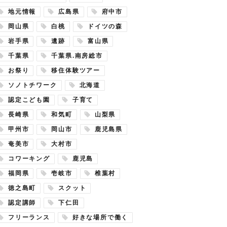
地元情報
広島県
府中市
岡山県
白桃
ドイツの森
岩手県
遺跡
富山県
千葉県
千葉県.南房総市
お祭り
移住体験ツアー
ソノトチワーク
北海道
認定こども園
子育て
長崎県
和気町
山梨県
甲州市
岡山市
鹿児島県
奄美市
大村市
コワーキング
鹿児島
福岡県
壱岐市
椎葉村
徳之島町
スクット
認定講師
下仁田
フリーランス
好きな場所で働く