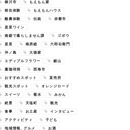
柳川市
もえもん家
移住体験
もえもんハウス
酪農体験
伝統
赤磐市
是里ワイン
南砺で暮らしません課
ゴボウ
是里
南房総
六郎右衛門
沖ノ島
大徳家
エディブルフラワー
鋸山
藁珈琲洞
西海市
おすすめスポット
直売所
観光スポット
オレンジロード
スイーツ
菊水
みかん
絶景
天塩町
観光
食事
お土産
インタビュー
アクティビティ
子ども
地域情報. グルメ
お酒