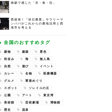
南砺で感じた「衣・食・住」
西彼発！『休日農業』サラリーマ
ンパパがこれからの農地活用と西
海市を考える
全国のおすすめタグ
建物
建築
景色
街並み
海
無人島
自然
遊び
イベント
カレー
名物
医療機器
グルメ
軍港めぐり
スポット
ソレイユの丘
公園
アート
東京湾
美術館
芸術劇場
博物館
歴史
温泉