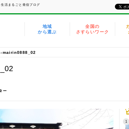
、生活まるごと発信ブログ
地域
全国の
から選ぶ
さすらいワーク
-mairin0888_02
8_02
イター