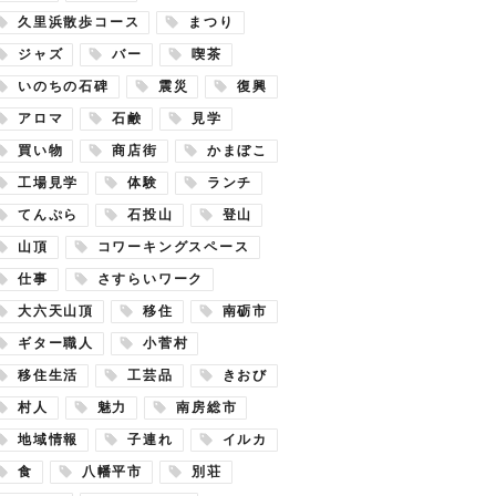
久里浜散歩コース
まつり
ジャズ
バー
喫茶
いのちの石碑
震災
復興
アロマ
石鹸
見学
買い物
商店街
かまぼこ
工場見学
体験
ランチ
てんぷら
石投山
登山
山頂
コワーキングスペース
仕事
さすらいワーク
大六天山頂
移住
南砺市
ギター職人
小菅村
移住生活
工芸品
きおび
村人
魅力
南房総市
地域情報
子連れ
イルカ
食
八幡平市
別荘