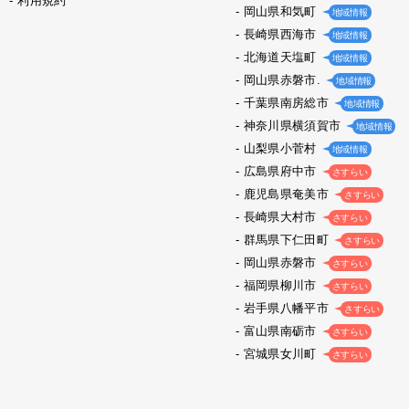
利用規約
岡山県和気町
地域情報
長崎県西海市
地域情報
北海道天塩町
地域情報
岡山県赤磐市.
地域情報
千葉県南房総市
地域情報
神奈川県横須賀市
地域情報
山梨県小菅村
地域情報
広島県府中市
さすらい
鹿児島県奄美市
さすらい
長崎県大村市
さすらい
群馬県下仁田町
さすらい
岡山県赤磐市
さすらい
福岡県柳川市
さすらい
岩手県八幡平市
さすらい
富山県南砺市
さすらい
宮城県女川町
さすらい