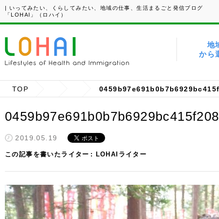
| いってみたい、くらしてみたい、地域の仕事、生活まるごと発信ブログ
「LOHAI」（ロハイ）
地
から
TOP
0459b97e691b0b7b6929bc415
0459b97e691b0b7b6929bc415f20
2019.05.19
この記事を書いたライター
LOHAIライター