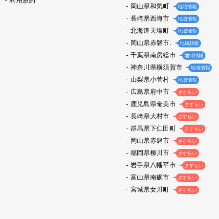
利用規約
岡山県和気町
地域情報
長崎県西海市
地域情報
北海道天塩町
地域情報
岡山県赤磐市.
地域情報
千葉県南房総市
地域情報
神奈川県横須賀市
地域情報
山梨県小菅村
地域情報
広島県府中市
さすらい
鹿児島県奄美市
さすらい
長崎県大村市
さすらい
群馬県下仁田町
さすらい
岡山県赤磐市
さすらい
福岡県柳川市
さすらい
岩手県八幡平市
さすらい
富山県南砺市
さすらい
宮城県女川町
さすらい