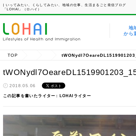
| いってみたい、くらしてみたい、地域の仕事、生活まるごと発信ブログ
「LOHAI」（ロハイ）
地
から
TOP
tWONydl7OeareDL1519901203
tWONydl7OeareDL1519901203_1
2018.05.06
この記事を書いたライター
LOHAIライター