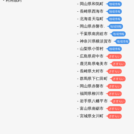
利用規約
岡山県和気町
地域情報
長崎県西海市
地域情報
北海道天塩町
地域情報
岡山県赤磐市.
地域情報
千葉県南房総市
地域情報
神奈川県横須賀市
地域情報
山梨県小菅村
地域情報
広島県府中市
さすらい
鹿児島県奄美市
さすらい
長崎県大村市
さすらい
群馬県下仁田町
さすらい
岡山県赤磐市
さすらい
福岡県柳川市
さすらい
岩手県八幡平市
さすらい
富山県南砺市
さすらい
宮城県女川町
さすらい