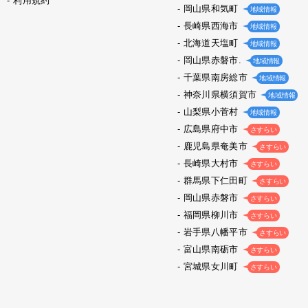
利用規約
岡山県和気町
地域情報
長崎県西海市
地域情報
北海道天塩町
地域情報
岡山県赤磐市.
地域情報
千葉県南房総市
地域情報
神奈川県横須賀市
地域情報
山梨県小菅村
地域情報
広島県府中市
さすらい
鹿児島県奄美市
さすらい
長崎県大村市
さすらい
群馬県下仁田町
さすらい
岡山県赤磐市
さすらい
福岡県柳川市
さすらい
岩手県八幡平市
さすらい
富山県南砺市
さすらい
宮城県女川町
さすらい