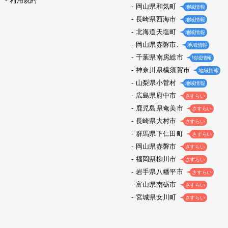
利用規約
岡山県和気町
地域情報
長崎県西海市
地域情報
北海道天塩町
地域情報
岡山県赤磐市.
地域情報
千葉県南房総市
地域情報
神奈川県横須賀市
地域情報
山梨県小菅村
地域情報
広島県府中市
さすらい
鹿児島県奄美市
さすらい
長崎県大村市
さすらい
群馬県下仁田町
さすらい
岡山県赤磐市
さすらい
福岡県柳川市
さすらい
岩手県八幡平市
さすらい
富山県南砺市
さすらい
宮城県女川町
さすらい