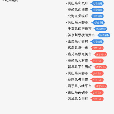
利用規約
岡山県和気町
地域情報
長崎県西海市
地域情報
北海道天塩町
地域情報
岡山県赤磐市.
地域情報
千葉県南房総市
地域情報
神奈川県横須賀市
地域情報
山梨県小菅村
地域情報
広島県府中市
さすらい
鹿児島県奄美市
さすらい
長崎県大村市
さすらい
群馬県下仁田町
さすらい
岡山県赤磐市
さすらい
福岡県柳川市
さすらい
岩手県八幡平市
さすらい
富山県南砺市
さすらい
宮城県女川町
さすらい