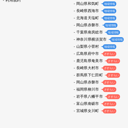
利用規約
岡山県和気町
地域情報
長崎県西海市
地域情報
北海道天塩町
地域情報
岡山県赤磐市.
地域情報
千葉県南房総市
地域情報
神奈川県横須賀市
地域情報
山梨県小菅村
地域情報
広島県府中市
さすらい
鹿児島県奄美市
さすらい
長崎県大村市
さすらい
群馬県下仁田町
さすらい
岡山県赤磐市
さすらい
福岡県柳川市
さすらい
岩手県八幡平市
さすらい
富山県南砺市
さすらい
宮城県女川町
さすらい