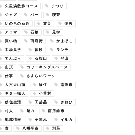
久里浜散歩コース
まつり
ジャズ
バー
喫茶
いのちの石碑
震災
復興
アロマ
石鹸
見学
買い物
商店街
かまぼこ
工場見学
体験
ランチ
てんぷら
石投山
登山
山頂
コワーキングスペース
仕事
さすらいワーク
大六天山頂
移住
南砺市
ギター職人
小菅村
移住生活
工芸品
きおび
村人
魅力
南房総市
地域情報
子連れ
イルカ
食
八幡平市
別荘