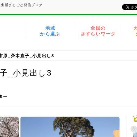
、生活まるごと発信ブログ
地域
全国の
から選ぶ
さすらいワーク
2_市原_斉木直子_小見出し3
直子_小見出し3
イター