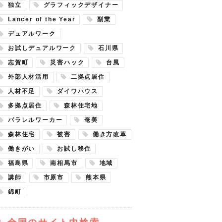
独立
グラフィックデザイナー
Lancer of the Year
副業
デュアルワーク
お試しデュアルワーク
石川県
志賀町
災害ハック
台風
外部人材活用
二拠点居住
人材不足
ダイワハウス
多拠点居住
森林住宅地
パラレルワーカー
奄美
森林住宅
被害
働き方改革
働きがい
お試し移住
福島県
南相馬市
地域
講師
市原市
熊本県
錦町