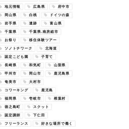
地元情報
広島県
府中市
岡山県
白桃
ドイツの森
岩手県
遺跡
富山県
千葉県
千葉県.南房総市
お祭り
移住体験ツアー
ソノトチワーク
北海道
認定こども園
子育て
長崎県
和気町
山梨県
甲州市
岡山市
鹿児島県
奄美市
大村市
コワーキング
鹿児島
福岡県
壱岐市
椎葉村
徳之島町
スクット
認定講師
下仁田
フリーランス
好きな場所で働く