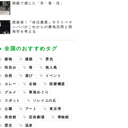
南砺で感じた「衣・食・住」
西彼発！『休日農業』サラリーマ
ンパパがこれからの農地活用と西
海市を考える
全国のおすすめタグ
建物
建築
景色
街並み
海
無人島
自然
遊び
イベント
カレー
名物
医療機器
グルメ
軍港めぐり
スポット
ソレイユの丘
公園
アート
東京湾
美術館
芸術劇場
博物館
歴史
温泉