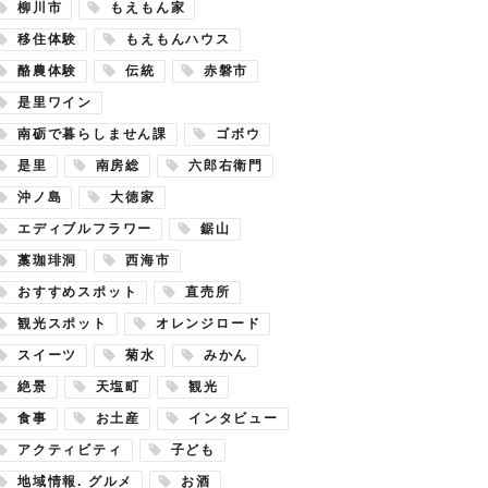
柳川市
もえもん家
移住体験
もえもんハウス
酪農体験
伝統
赤磐市
是里ワイン
南砺で暮らしません課
ゴボウ
是里
南房総
六郎右衛門
沖ノ島
大徳家
エディブルフラワー
鋸山
藁珈琲洞
西海市
おすすめスポット
直売所
観光スポット
オレンジロード
スイーツ
菊水
みかん
絶景
天塩町
観光
食事
お土産
インタビュー
アクティビティ
子ども
地域情報. グルメ
お酒