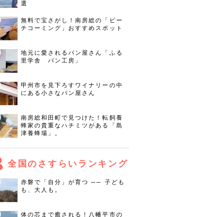
選
無料で宝さがし！南房総の「ビー
チコーミング」おすすめスポット
地元に愛されるパン屋さん「ふる
里学舎 パン工房」
甲州市を見下ろすワイナリーの中
にある小さなパン屋さん
南房総和田町で見つけた！転飼養
蜂家の貴重なハチミツがある「島
津養蜂場」。
全国のさすらいランキング
赤磐で「自分」が育つ ── 子ども
も、大人も。
体の芯まで癒される！八幡平市の