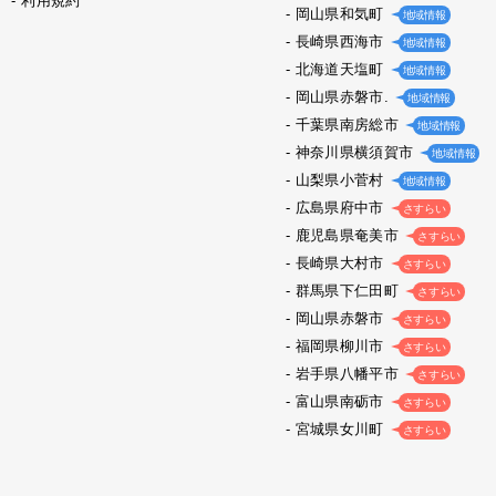
利用規約
岡山県和気町
地域情報
長崎県西海市
地域情報
北海道天塩町
地域情報
岡山県赤磐市.
地域情報
千葉県南房総市
地域情報
神奈川県横須賀市
地域情報
山梨県小菅村
地域情報
広島県府中市
さすらい
鹿児島県奄美市
さすらい
長崎県大村市
さすらい
群馬県下仁田町
さすらい
岡山県赤磐市
さすらい
福岡県柳川市
さすらい
岩手県八幡平市
さすらい
富山県南砺市
さすらい
宮城県女川町
さすらい