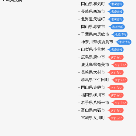
利用規約
岡山県和気町
地域情報
長崎県西海市
地域情報
北海道天塩町
地域情報
岡山県赤磐市.
地域情報
千葉県南房総市
地域情報
神奈川県横須賀市
地域情報
山梨県小菅村
地域情報
広島県府中市
さすらい
鹿児島県奄美市
さすらい
長崎県大村市
さすらい
群馬県下仁田町
さすらい
岡山県赤磐市
さすらい
福岡県柳川市
さすらい
岩手県八幡平市
さすらい
富山県南砺市
さすらい
宮城県女川町
さすらい