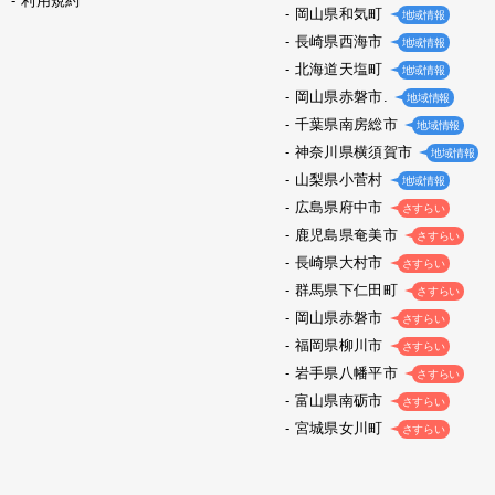
利用規約
岡山県和気町
地域情報
長崎県西海市
地域情報
北海道天塩町
地域情報
岡山県赤磐市.
地域情報
千葉県南房総市
地域情報
神奈川県横須賀市
地域情報
山梨県小菅村
地域情報
広島県府中市
さすらい
鹿児島県奄美市
さすらい
長崎県大村市
さすらい
群馬県下仁田町
さすらい
岡山県赤磐市
さすらい
福岡県柳川市
さすらい
岩手県八幡平市
さすらい
富山県南砺市
さすらい
宮城県女川町
さすらい