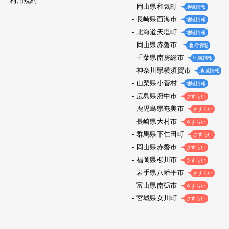
利用規約
岡山県和気町
地域情報
長崎県西海市
地域情報
北海道天塩町
地域情報
岡山県赤磐市.
地域情報
千葉県南房総市
地域情報
神奈川県横須賀市
地域情報
山梨県小菅村
地域情報
広島県府中市
さすらい
鹿児島県奄美市
さすらい
長崎県大村市
さすらい
群馬県下仁田町
さすらい
岡山県赤磐市
さすらい
福岡県柳川市
さすらい
岩手県八幡平市
さすらい
富山県南砺市
さすらい
宮城県女川町
さすらい