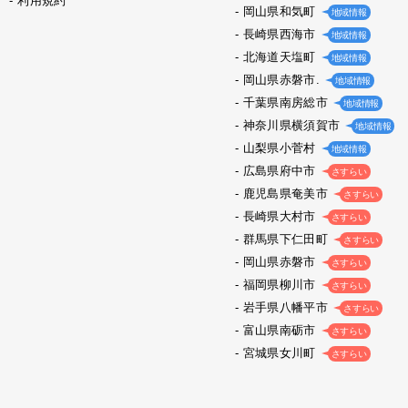
利用規約
岡山県和気町
地域情報
長崎県西海市
地域情報
北海道天塩町
地域情報
岡山県赤磐市.
地域情報
千葉県南房総市
地域情報
神奈川県横須賀市
地域情報
山梨県小菅村
地域情報
広島県府中市
さすらい
鹿児島県奄美市
さすらい
長崎県大村市
さすらい
群馬県下仁田町
さすらい
岡山県赤磐市
さすらい
福岡県柳川市
さすらい
岩手県八幡平市
さすらい
富山県南砺市
さすらい
宮城県女川町
さすらい