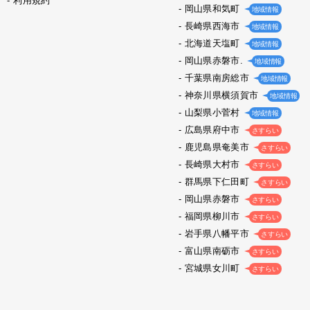
利用規約
岡山県和気町
地域情報
長崎県西海市
地域情報
北海道天塩町
地域情報
岡山県赤磐市.
地域情報
千葉県南房総市
地域情報
神奈川県横須賀市
地域情報
山梨県小菅村
地域情報
広島県府中市
さすらい
鹿児島県奄美市
さすらい
長崎県大村市
さすらい
群馬県下仁田町
さすらい
岡山県赤磐市
さすらい
福岡県柳川市
さすらい
岩手県八幡平市
さすらい
富山県南砺市
さすらい
宮城県女川町
さすらい