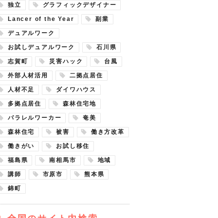
独立
グラフィックデザイナー
Lancer of the Year
副業
デュアルワーク
お試しデュアルワーク
石川県
志賀町
災害ハック
台風
外部人材活用
二拠点居住
人材不足
ダイワハウス
多拠点居住
森林住宅地
パラレルワーカー
奄美
森林住宅
被害
働き方改革
働きがい
お試し移住
福島県
南相馬市
地域
講師
市原市
熊本県
錦町