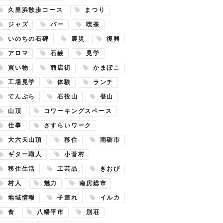
久里浜散歩コース
まつり
ジャズ
バー
喫茶
いのちの石碑
震災
復興
アロマ
石鹸
見学
買い物
商店街
かまぼこ
工場見学
体験
ランチ
てんぷら
石投山
登山
山頂
コワーキングスペース
仕事
さすらいワーク
大六天山頂
移住
南砺市
ギター職人
小菅村
移住生活
工芸品
きおび
村人
魅力
南房総市
地域情報
子連れ
イルカ
食
八幡平市
別荘