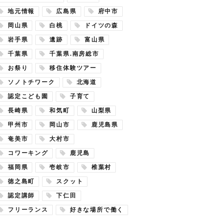
地元情報
広島県
府中市
岡山県
白桃
ドイツの森
岩手県
遺跡
富山県
千葉県
千葉県.南房総市
お祭り
移住体験ツアー
ソノトチワーク
北海道
認定こども園
子育て
長崎県
和気町
山梨県
甲州市
岡山市
鹿児島県
奄美市
大村市
コワーキング
鹿児島
福岡県
壱岐市
椎葉村
徳之島町
スクット
認定講師
下仁田
フリーランス
好きな場所で働く