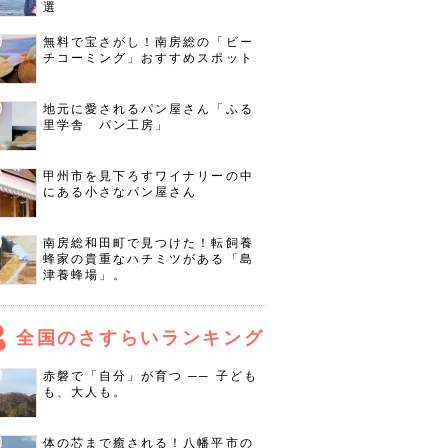
選
無料で宝さがし！南房総の「ビー
チコーミング」おすすめスポット
地元に愛されるパン屋さん「ふる
里学舎 パン工房」
甲州市を見下ろすワイナリーの中
にある小さなパン屋さん
南房総和田町で見つけた！転飼養
蜂家の貴重なハチミツがある「島
津養蜂場」。
全国のさすらいランキング
赤磐で「自分」が育つ ── 子ども
も、大人も。
体の芯まで癒される！八幡平市の