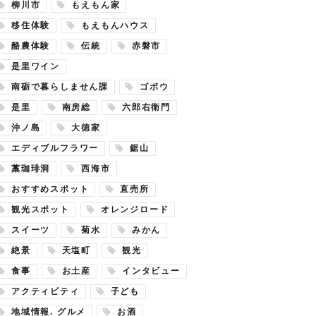
柳川市
もえもん家
移住体験
もえもんハウス
酪農体験
伝統
赤磐市
是里ワイン
南砺で暮らしません課
ゴボウ
是里
南房総
六郎右衛門
沖ノ島
大徳家
エディブルフラワー
鋸山
藁珈琲洞
西海市
おすすめスポット
直売所
観光スポット
オレンジロード
スイーツ
菊水
みかん
絶景
天塩町
観光
食事
お土産
インタビュー
アクティビティ
子ども
地域情報. グルメ
お酒