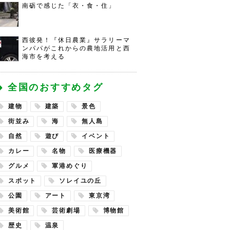
南砺で感じた「衣・食・住」
西彼発！『休日農業』サラリーマ
ンパパがこれからの農地活用と西
海市を考える
全国のおすすめタグ
建物
建築
景色
街並み
海
無人島
自然
遊び
イベント
カレー
名物
医療機器
グルメ
軍港めぐり
スポット
ソレイユの丘
公園
アート
東京湾
美術館
芸術劇場
博物館
歴史
温泉