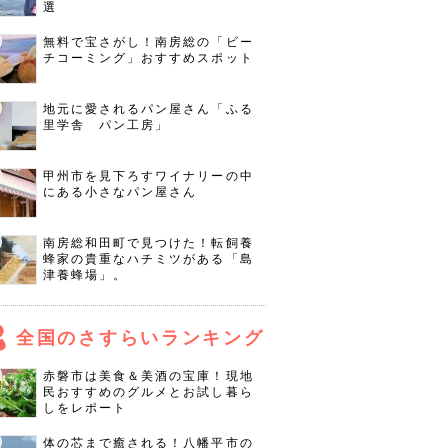
選
無料で宝さがし！南房総の「ビー
チコーミング」おすすめスポット
地元に愛されるパン屋さん「ふる
里学舎 パン工房」
甲州市を見下ろすワイナリーの中
にある小さなパン屋さん
南房総和田町で見つけた！転飼養
蜂家の貴重なハチミツがある「島
津養蜂場」。
全国のさすらいランキング
赤磐市は美食＆美酒の宝庫！現地
民おすすめのグルメとお試し暮ら
しをレポート
体の芯まで癒される！八幡平市の