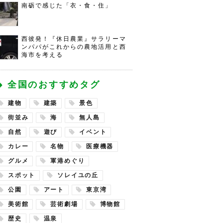
南砺で感じた「衣・食・住」
西彼発！『休日農業』サラリーマ
ンパパがこれからの農地活用と西
海市を考える
全国のおすすめタグ
建物
建築
景色
街並み
海
無人島
自然
遊び
イベント
カレー
名物
医療機器
グルメ
軍港めぐり
スポット
ソレイユの丘
公園
アート
東京湾
美術館
芸術劇場
博物館
歴史
温泉