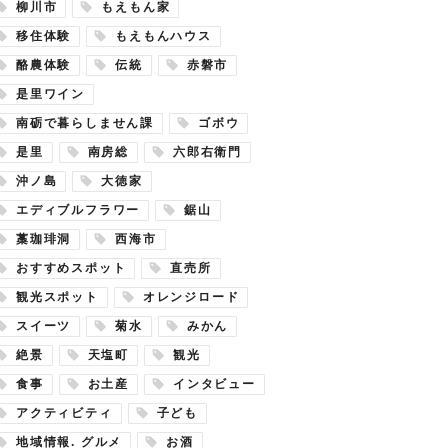
柳川市
もえもん家
移住体験
もえもんハウス
酪農体験
伝統
赤磐市
是里ワイン
南砺で暮らしません課
ゴボウ
是里
南房総
六郎右衛門
沖ノ島
大徳家
エディブルフラワー
鋸山
藁珈琲洞
西海市
おすすめスポット
直売所
観光スポット
オレンジロード
スイーツ
菊水
みかん
絶景
天塩町
観光
食事
お土産
インタビュー
アクティビティ
子ども
地域情報. グルメ
お酒