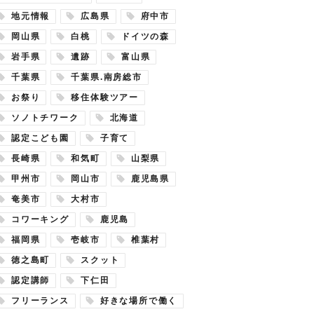
地元情報
広島県
府中市
岡山県
白桃
ドイツの森
岩手県
遺跡
富山県
千葉県
千葉県.南房総市
お祭り
移住体験ツアー
ソノトチワーク
北海道
認定こども園
子育て
長崎県
和気町
山梨県
甲州市
岡山市
鹿児島県
奄美市
大村市
コワーキング
鹿児島
福岡県
壱岐市
椎葉村
徳之島町
スクット
認定講師
下仁田
フリーランス
好きな場所で働く