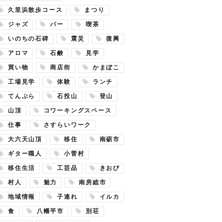
久里浜散歩コース
まつり
ジャズ
バー
喫茶
いのちの石碑
震災
復興
アロマ
石鹸
見学
買い物
商店街
かまぼこ
工場見学
体験
ランチ
てんぷら
石投山
登山
山頂
コワーキングスペース
仕事
さすらいワーク
大六天山頂
移住
南砺市
ギター職人
小菅村
移住生活
工芸品
きおび
村人
魅力
南房総市
地域情報
子連れ
イルカ
食
八幡平市
別荘