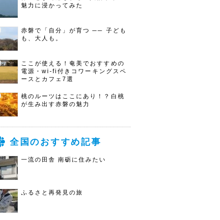
魅力に浸かってみた
赤磐で「自分」が育つ ── 子ども
も、大人も。
ここが使える！奄美でおすすめの
電源・wi-fi付きコワーキングスペ
ースとカフェ7選
桃のルーツはここにあり！？白桃
が生み出す赤磐の魅力
全国のおすすめ記事
一流の田舎 南砺に住みたい
ふるさと再発見の旅