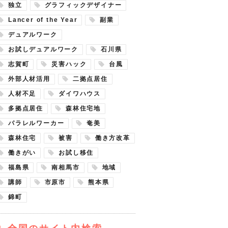
独立
グラフィックデザイナー
Lancer of the Year
副業
デュアルワーク
お試しデュアルワーク
石川県
志賀町
災害ハック
台風
外部人材活用
二拠点居住
人材不足
ダイワハウス
多拠点居住
森林住宅地
パラレルワーカー
奄美
森林住宅
被害
働き方改革
働きがい
お試し移住
福島県
南相馬市
地域
講師
市原市
熊本県
錦町