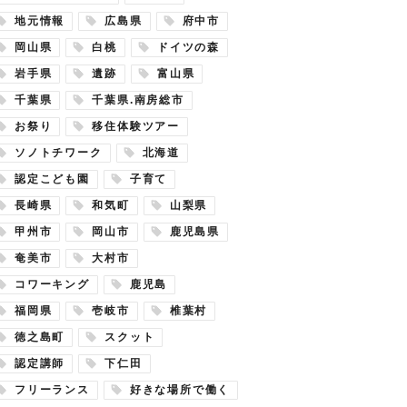
地元情報
広島県
府中市
岡山県
白桃
ドイツの森
岩手県
遺跡
富山県
千葉県
千葉県.南房総市
お祭り
移住体験ツアー
ソノトチワーク
北海道
認定こども園
子育て
長崎県
和気町
山梨県
甲州市
岡山市
鹿児島県
奄美市
大村市
コワーキング
鹿児島
福岡県
壱岐市
椎葉村
徳之島町
スクット
認定講師
下仁田
フリーランス
好きな場所で働く