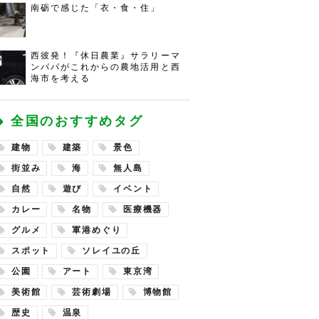
南砺で感じた「衣・食・住」
西彼発！『休日農業』サラリーマ
ンパパがこれからの農地活用と西
海市を考える
全国のおすすめタグ
建物
建築
景色
街並み
海
無人島
自然
遊び
イベント
カレー
名物
医療機器
グルメ
軍港めぐり
スポット
ソレイユの丘
公園
アート
東京湾
美術館
芸術劇場
博物館
歴史
温泉