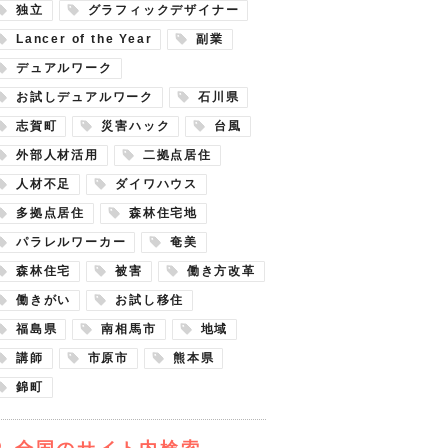
独立
グラフィックデザイナー
Lancer of the Year
副業
デュアルワーク
お試しデュアルワーク
石川県
志賀町
災害ハック
台風
外部人材活用
二拠点居住
人材不足
ダイワハウス
多拠点居住
森林住宅地
パラレルワーカー
奄美
森林住宅
被害
働き方改革
働きがい
お試し移住
福島県
南相馬市
地域
講師
市原市
熊本県
錦町