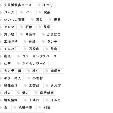
久里浜散歩コース
まつり
ジャズ
バー
喫茶
いのちの石碑
震災
復興
アロマ
石鹸
見学
買い物
商店街
かまぼこ
工場見学
体験
ランチ
てんぷら
石投山
登山
山頂
コワーキングスペース
仕事
さすらいワーク
大六天山頂
移住
南砺市
ギター職人
小菅村
移住生活
工芸品
きおび
村人
魅力
南房総市
地域情報
子連れ
イルカ
食
八幡平市
別荘