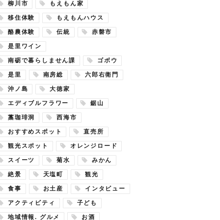
柳川市
もえもん家
移住体験
もえもんハウス
酪農体験
伝統
赤磐市
是里ワイン
南砺で暮らしません課
ゴボウ
是里
南房総
六郎右衛門
沖ノ島
大徳家
エディブルフラワー
鋸山
藁珈琲洞
西海市
おすすめスポット
直売所
観光スポット
オレンジロード
スイーツ
菊水
みかん
絶景
天塩町
観光
食事
お土産
インタビュー
アクティビティ
子ども
地域情報. グルメ
お酒