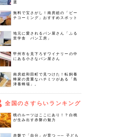
選
無料で宝さがし！南房総の「ビー
チコーミング」おすすめスポット
地元に愛されるパン屋さん「ふる
里学舎 パン工房」
甲州市を見下ろすワイナリーの中
にある小さなパン屋さん
南房総和田町で見つけた！転飼養
蜂家の貴重なハチミツがある「島
津養蜂場」。
全国のさすらいランキング
桃のルーツはここにあり！？白桃
が生み出す赤磐の魅力
赤磐で「自分」が育つ ── 子ども