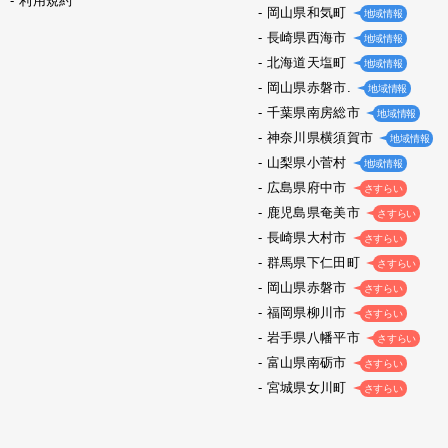
利用規約
岡山県和気町
地域情報
長崎県西海市
地域情報
北海道天塩町
地域情報
岡山県赤磐市.
地域情報
千葉県南房総市
地域情報
神奈川県横須賀市
地域情報
山梨県小菅村
地域情報
広島県府中市
さすらい
鹿児島県奄美市
さすらい
長崎県大村市
さすらい
群馬県下仁田町
さすらい
岡山県赤磐市
さすらい
福岡県柳川市
さすらい
岩手県八幡平市
さすらい
富山県南砺市
さすらい
宮城県女川町
さすらい