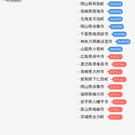
利用規約
岡山県和気町
地域情報
長崎県西海市
地域情報
北海道天塩町
地域情報
岡山県赤磐市.
地域情報
千葉県南房総市
地域情報
神奈川県横須賀市
地域情報
山梨県小菅村
地域情報
広島県府中市
さすらい
鹿児島県奄美市
さすらい
長崎県大村市
さすらい
群馬県下仁田町
さすらい
岡山県赤磐市
さすらい
福岡県柳川市
さすらい
岩手県八幡平市
さすらい
富山県南砺市
さすらい
宮城県女川町
さすらい