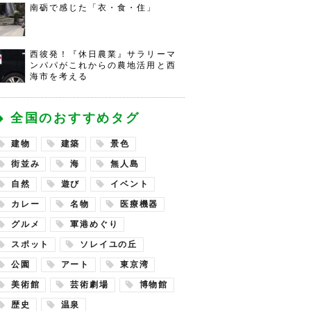
南砺で感じた「衣・食・住」
西彼発！『休日農業』サラリーマ
ンパパがこれからの農地活用と西
海市を考える
全国のおすすめタグ
建物
建築
景色
街並み
海
無人島
自然
遊び
イベント
カレー
名物
医療機器
グルメ
軍港めぐり
スポット
ソレイユの丘
公園
アート
東京湾
美術館
芸術劇場
博物館
歴史
温泉