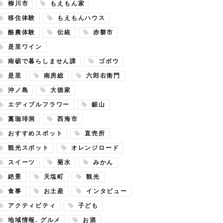
柳川市
もえもん家
移住体験
もえもんハウス
酪農体験
伝統
赤磐市
是里ワイン
南砺で暮らしません課
ゴボウ
是里
南房総
六郎右衛門
沖ノ島
大徳家
エディブルフラワー
鋸山
藁珈琲洞
西海市
おすすめスポット
直売所
観光スポット
オレンジロード
スイーツ
菊水
みかん
絶景
天塩町
観光
食事
お土産
インタビュー
アクティビティ
子ども
地域情報. グルメ
お酒