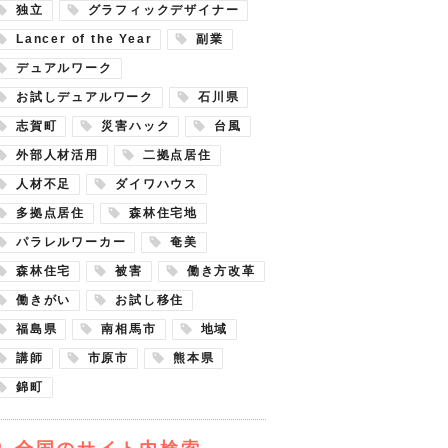
独立
グラフィックデザイナー
Lancer of the Year
副業
デュアルワーク
お試しデュアルワーク
石川県
志賀町
災害ハック
台風
外部人材活用
二拠点居住
人材不足
ダイワハウス
多拠点居住
森林住宅地
パラレルワーカー
奄美
森林住宅
被害
働き方改革
働きがい
お試し移住
福島県
南相馬市
地域
講師
市原市
熊本県
錦町