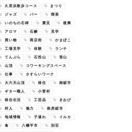
久里浜散歩コース
まつり
ジャズ
バー
喫茶
いのちの石碑
震災
復興
アロマ
石鹸
見学
買い物
商店街
かまぼこ
工場見学
体験
ランチ
てんぷら
石投山
登山
山頂
コワーキングスペース
仕事
さすらいワーク
大六天山頂
移住
南砺市
ギター職人
小菅村
移住生活
工芸品
きおび
村人
魅力
南房総市
地域情報
子連れ
イルカ
食
八幡平市
別荘