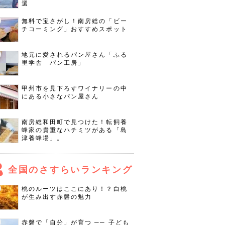
選
無料で宝さがし！南房総の「ビー
チコーミング」おすすめスポット
地元に愛されるパン屋さん「ふる
里学舎 パン工房」
甲州市を見下ろすワイナリーの中
にある小さなパン屋さん
南房総和田町で見つけた！転飼養
蜂家の貴重なハチミツがある「島
津養蜂場」。
全国のさすらいランキング
桃のルーツはここにあり！？白桃
が生み出す赤磐の魅力
赤磐で「自分」が育つ ── 子ども