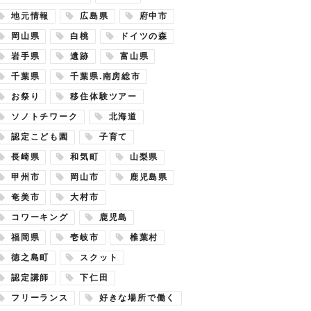
地元情報
広島県
府中市
岡山県
白桃
ドイツの森
岩手県
遺跡
富山県
千葉県
千葉県.南房総市
お祭り
移住体験ツアー
ソノトチワーク
北海道
認定こども園
子育て
長崎県
和気町
山梨県
甲州市
岡山市
鹿児島県
奄美市
大村市
コワーキング
鹿児島
福岡県
壱岐市
椎葉村
徳之島町
スクット
認定講師
下仁田
フリーランス
好きな場所で働く