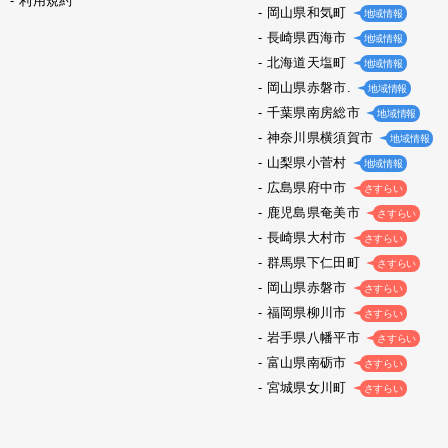
利用規約
岡山県和気町
地域情報
長崎県西海市
地域情報
北海道天塩町
地域情報
岡山県赤磐市.
地域情報
千葉県南房総市
地域情報
神奈川県横須賀市
地域情報
山梨県小菅村
地域情報
広島県府中市
さすらい
鹿児島県奄美市
さすらい
長崎県大村市
さすらい
群馬県下仁田町
さすらい
岡山県赤磐市
さすらい
福岡県柳川市
さすらい
岩手県八幡平市
さすらい
富山県南砺市
さすらい
宮城県女川町
さすらい