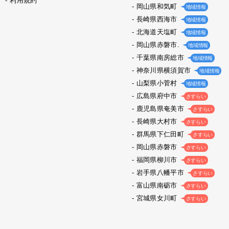
利用規約
岡山県和気町
地域情報
長崎県西海市
地域情報
北海道天塩町
地域情報
岡山県赤磐市.
地域情報
千葉県南房総市
地域情報
神奈川県横須賀市
地域情報
山梨県小菅村
地域情報
広島県府中市
さすらい
鹿児島県奄美市
さすらい
長崎県大村市
さすらい
群馬県下仁田町
さすらい
岡山県赤磐市
さすらい
福岡県柳川市
さすらい
岩手県八幡平市
さすらい
富山県南砺市
さすらい
宮城県女川町
さすらい