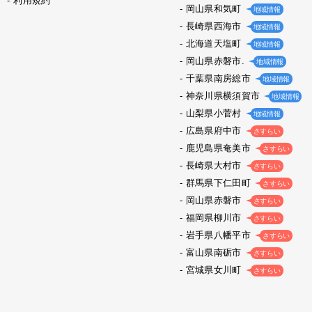
利用規約
岡山県和気町
地域情報
長崎県西海市
地域情報
北海道天塩町
地域情報
岡山県赤磐市.
地域情報
千葉県南房総市
地域情報
神奈川県横須賀市
地域情報
山梨県小菅村
地域情報
広島県府中市
さすらい
鹿児島県奄美市
さすらい
長崎県大村市
さすらい
群馬県下仁田町
さすらい
岡山県赤磐市
さすらい
福岡県柳川市
さすらい
岩手県八幡平市
さすらい
富山県南砺市
さすらい
宮城県女川町
さすらい