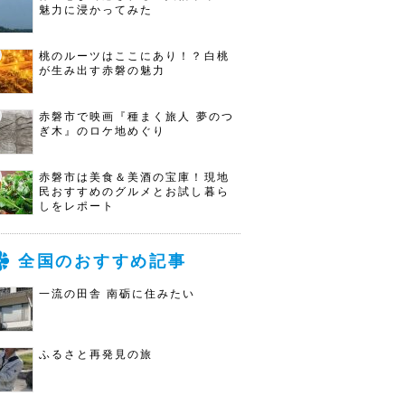
魅力に浸かってみた
桃のルーツはここにあり！？白桃
が生み出す赤磐の魅力
赤磐市で映画『種まく旅人 夢のつ
ぎ木』のロケ地めぐり
赤磐市は美食＆美酒の宝庫！現地
民おすすめのグルメとお試し暮ら
しをレポート
全国のおすすめ記事
一流の田舎 南砺に住みたい
ふるさと再発見の旅