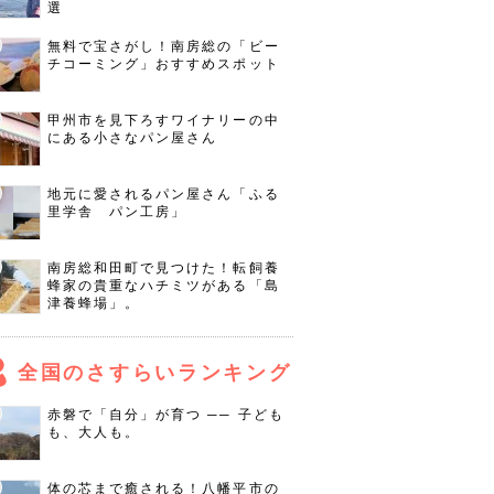
選
無料で宝さがし！南房総の「ビー
チコーミング」おすすめスポット
甲州市を見下ろすワイナリーの中
にある小さなパン屋さん
地元に愛されるパン屋さん「ふる
里学舎 パン工房」
南房総和田町で見つけた！転飼養
蜂家の貴重なハチミツがある「島
津養蜂場」。
全国のさすらいランキング
赤磐で「自分」が育つ ── 子ども
も、大人も。
体の芯まで癒される！八幡平市の