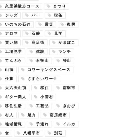
久里浜散歩コース
まつり
ジャズ
バー
喫茶
いのちの石碑
震災
復興
アロマ
石鹸
見学
買い物
商店街
かまぼこ
工場見学
体験
ランチ
てんぷら
石投山
登山
山頂
コワーキングスペース
仕事
さすらいワーク
大六天山頂
移住
南砺市
ギター職人
小菅村
移住生活
工芸品
きおび
村人
魅力
南房総市
地域情報
子連れ
イルカ
食
八幡平市
別荘