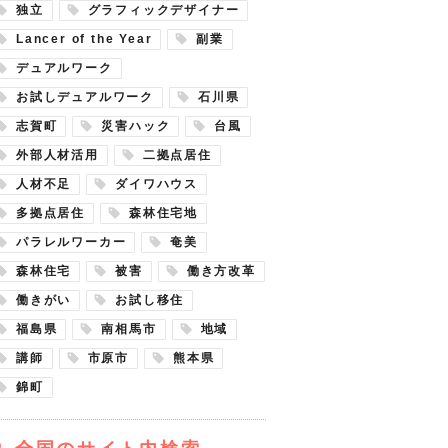
独立
グラフィックデザイナー
Lancer of the Year
副業
デュアルワーク
お試しデュアルワーク
石川県
志賀町
災害ハック
台風
外部人材活用
二拠点居住
人材不足
ダイワハウス
多拠点居住
森林住宅地
パラレルワーカー
奄美
森林住宅
被害
働き方改革
働きがい
お試し移住
福島県
南相馬市
地域
講師
市原市
熊本県
錦町