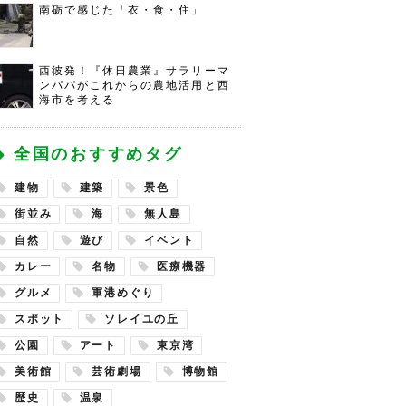
南砺で感じた「衣・食・住」
西彼発！『休日農業』サラリーマ
ンパパがこれからの農地活用と西
海市を考える
全国のおすすめタグ
建物
建築
景色
街並み
海
無人島
自然
遊び
イベント
カレー
名物
医療機器
グルメ
軍港めぐり
スポット
ソレイユの丘
公園
アート
東京湾
美術館
芸術劇場
博物館
歴史
温泉