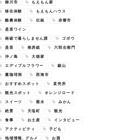
柳川市
もえもん家
移住体験
もえもんハウス
酪農体験
伝統
赤磐市
是里ワイン
南砺で暮らしません課
ゴボウ
是里
南房総
六郎右衛門
沖ノ島
大徳家
エディブルフラワー
鋸山
藁珈琲洞
西海市
おすすめスポット
直売所
観光スポット
オレンジロード
スイーツ
菊水
みかん
絶景
天塩町
観光
食事
お土産
インタビュー
アクティビティ
子ども
地域情報. グルメ
お酒