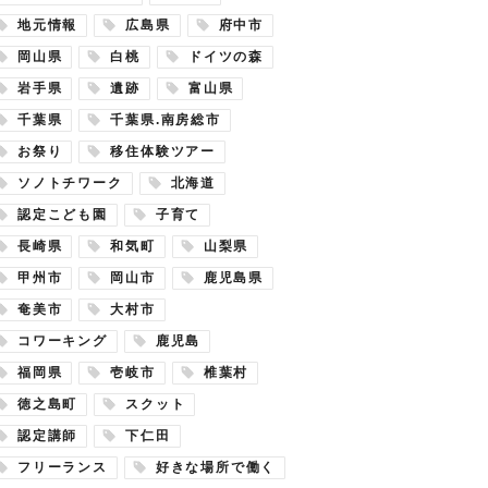
地元情報
広島県
府中市
岡山県
白桃
ドイツの森
岩手県
遺跡
富山県
千葉県
千葉県.南房総市
お祭り
移住体験ツアー
ソノトチワーク
北海道
認定こども園
子育て
長崎県
和気町
山梨県
甲州市
岡山市
鹿児島県
奄美市
大村市
コワーキング
鹿児島
福岡県
壱岐市
椎葉村
徳之島町
スクット
認定講師
下仁田
フリーランス
好きな場所で働く