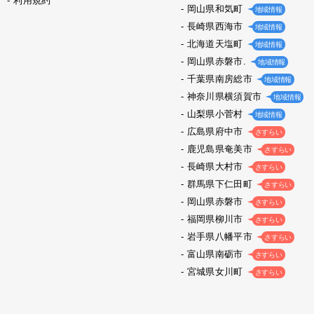
利用規約
岡山県和気町
地域情報
長崎県西海市
地域情報
北海道天塩町
地域情報
岡山県赤磐市.
地域情報
千葉県南房総市
地域情報
神奈川県横須賀市
地域情報
山梨県小菅村
地域情報
広島県府中市
さすらい
鹿児島県奄美市
さすらい
長崎県大村市
さすらい
群馬県下仁田町
さすらい
岡山県赤磐市
さすらい
福岡県柳川市
さすらい
岩手県八幡平市
さすらい
富山県南砺市
さすらい
宮城県女川町
さすらい