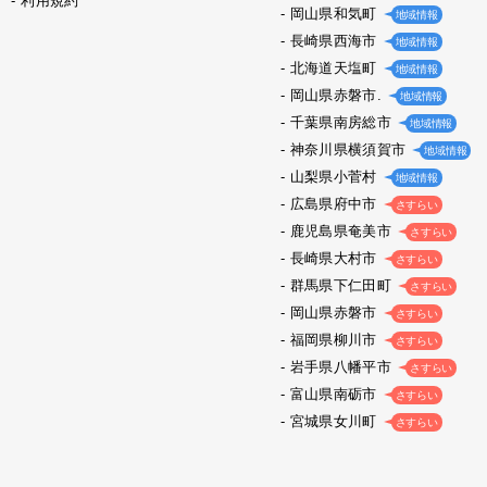
利用規約
岡山県和気町
地域情報
長崎県西海市
地域情報
北海道天塩町
地域情報
岡山県赤磐市.
地域情報
千葉県南房総市
地域情報
神奈川県横須賀市
地域情報
山梨県小菅村
地域情報
広島県府中市
さすらい
鹿児島県奄美市
さすらい
長崎県大村市
さすらい
群馬県下仁田町
さすらい
岡山県赤磐市
さすらい
福岡県柳川市
さすらい
岩手県八幡平市
さすらい
富山県南砺市
さすらい
宮城県女川町
さすらい