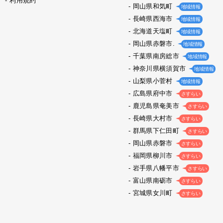
利用規約
岡山県和気町
地域情報
長崎県西海市
地域情報
北海道天塩町
地域情報
岡山県赤磐市.
地域情報
千葉県南房総市
地域情報
神奈川県横須賀市
地域情報
山梨県小菅村
地域情報
広島県府中市
さすらい
鹿児島県奄美市
さすらい
長崎県大村市
さすらい
群馬県下仁田町
さすらい
岡山県赤磐市
さすらい
福岡県柳川市
さすらい
岩手県八幡平市
さすらい
富山県南砺市
さすらい
宮城県女川町
さすらい