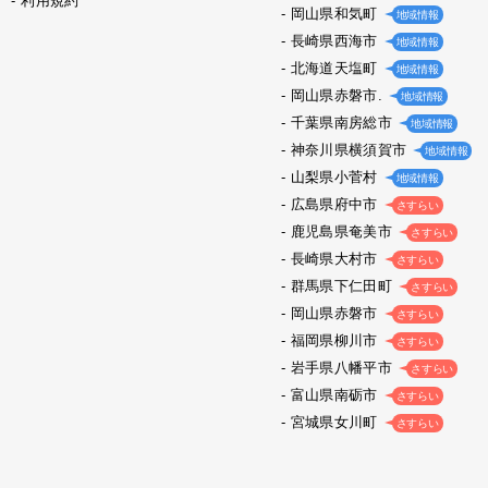
利用規約
岡山県和気町
地域情報
長崎県西海市
地域情報
北海道天塩町
地域情報
岡山県赤磐市.
地域情報
千葉県南房総市
地域情報
神奈川県横須賀市
地域情報
山梨県小菅村
地域情報
広島県府中市
さすらい
鹿児島県奄美市
さすらい
長崎県大村市
さすらい
群馬県下仁田町
さすらい
岡山県赤磐市
さすらい
福岡県柳川市
さすらい
岩手県八幡平市
さすらい
富山県南砺市
さすらい
宮城県女川町
さすらい